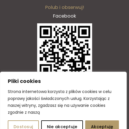
Polub i obserwuj!
Facebook
Pliki cookies
Zeskanuj QR kod
Strona
internetowa
korzysta
z
plik
ó
w
cookies
w
celu
poprawy
jako
ś
ci
ś
wiadczonych
us
ł
ug
.
Korzystaj
ą
c
z
naszej
witryny
,
zgadzasz
si
ę
na
u
ż
ywanie
cookies
Copyright © 2026 GOTiS
zgodnie
z
nasz
ą
Deklaracja dostępności
Dostosuj
Nie akceptuje
Akceptuję