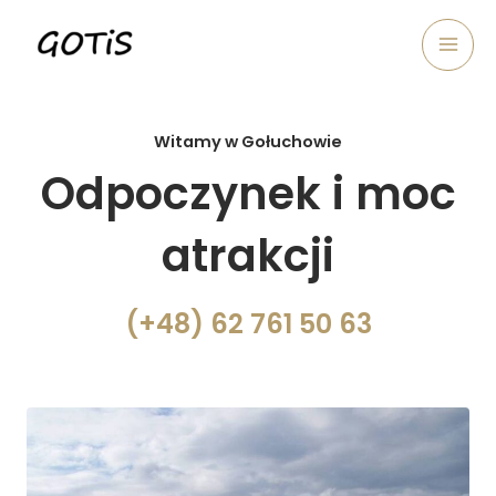
Skip
Mai
to
Men
content
Witamy w Gołuchowie
Odpoczynek i moc
atrakcji
(+48) 62 761 50 63