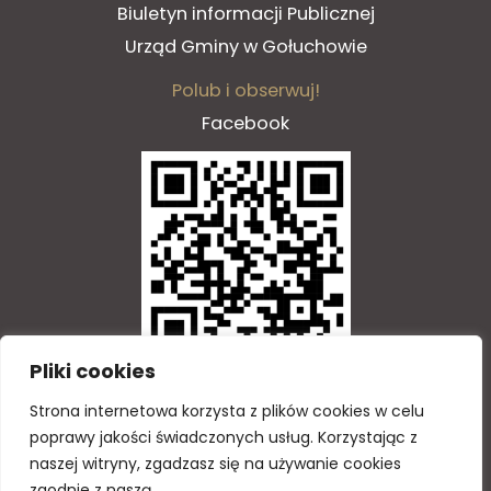
Biuletyn informacji Publicznej
Urząd Gminy w Gołuchowie
Polub i obserwuj!
Facebook
Pliki cookies
Zeskanuj QR kod
Strona
internetowa
korzysta
z
plik
ó
w
cookies
w
celu
poprawy
jako
ś
ci
ś
wiadczonych
us
ł
ug
.
Korzystaj
ą
c
z
naszej
witryny
,
zgadzasz
si
ę
na
u
ż
ywanie
cookies
Copyright © 2026 GOTiS
zgodnie
z
nasz
ą