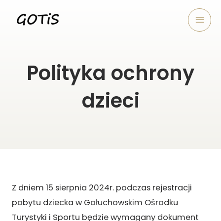
Skip
Mai
to
Men
content
Polityka ochrony
dzieci
Z dniem 15 sierpnia 2024r. podczas
rejestracji
pobytu dziecka w
Gołuchowskim Ośrodku
Turystyki i Sportu
będzie wymagany dokument