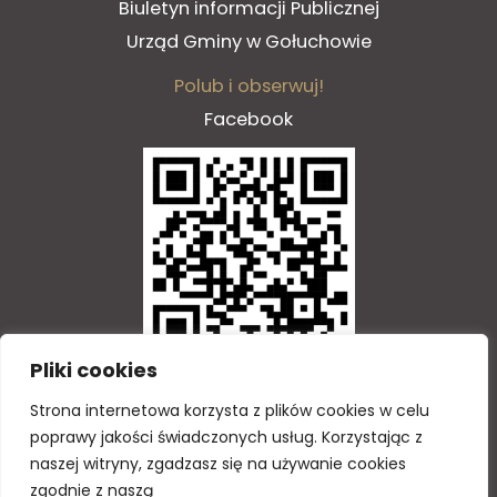
Biuletyn informacji Publicznej
Urząd Gminy w Gołuchowie
Polub i obserwuj!
Facebook
Pliki cookies
Zeskanuj QR kod
Strona
internetowa
korzysta
z
plik
ó
w
cookies
w
celu
poprawy
jako
ś
ci
ś
wiadczonych
us
ł
ug
.
Korzystaj
ą
c
z
naszej
witryny
,
zgadzasz
si
ę
na
u
ż
ywanie
cookies
Copyright © 2026 GOTiS
zgodnie
z
nasz
ą