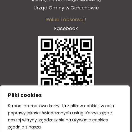
Urząd Gminy w Gołuchowie
Polub i obserwuj!
Facebook
Pliki cookies
Zeskanuj QR kod
Strona
internetowa
korzysta
z
plik
ó
w
cookies
w
celu
poprawy
jako
ś
ci
ś
wiadczonych
us
ł
ug
.
Korzystaj
ą
c
z
naszej
witryny
,
zgadzasz
si
ę
na
u
ż
ywanie
cookies
Copyright © 2026 GOTiS
zgodnie
z
nasz
ą